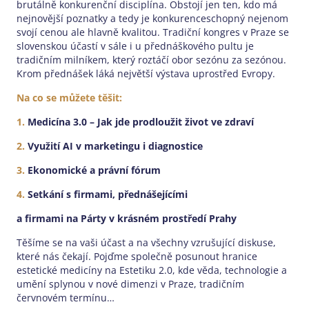
brutálně konkurenční disciplína. Obstojí jen ten, kdo má
nejnovější poznatky a tedy je konkurenceschopný nejenom
svojí cenou ale hlavně kvalitou. Tradiční kongres v Praze se
slovenskou účastí v sále i u přednáškového pultu je
tradičním milníkem, který roztáčí obor sezónu za sezónou.
Krom přednášek láká největší výstava uprostřed Evropy.
Na co se můžete těšit:
1.
Medicína 3.0 – Jak jde prodloužit život ve zdraví
2.
Využití AI v marketingu i diagnostice
3.
Ekonomické a právní fórum
4.
Setkání s firmami, přednášejícími
a firmami na Párty v krásném prostředí Prahy
Těšíme se na vaši účast a na všechny vzrušující diskuse,
které nás čekají. Pojďme společně posunout hranice
estetické medicíny na Estetiku 2.0, kde věda, technologie a
umění splynou v nové dimenzi v Praze, tradičním
červnovém termínu…