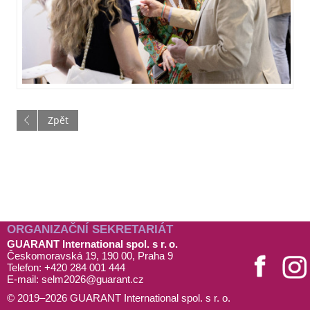
Zpět
ORGANIZAČNÍ SEKRETARIÁT
GUARANT International spol. s r. o.
Českomoravská 19, 190 00, Praha 9
Telefon: +420 284 001 444
E-mail:
selm2026@
guarant
.cz
© 2019–2026 GUARANT International spol. s r. o.